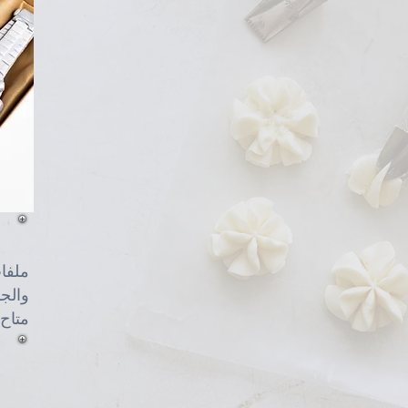
ملفات
والجم
متاح